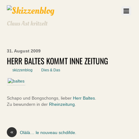
Claus Ast kritzelt
31. August 2009
HERR BALTES KOMMT INNE ZEITUNG
skizzenblog
Dies & Das
Schapo und Bongschongs, lieber
Herr Baltes
.
Zu bewundern in der
Rheinzeitung
.
«
Olàlà… le nouveau schdifde.