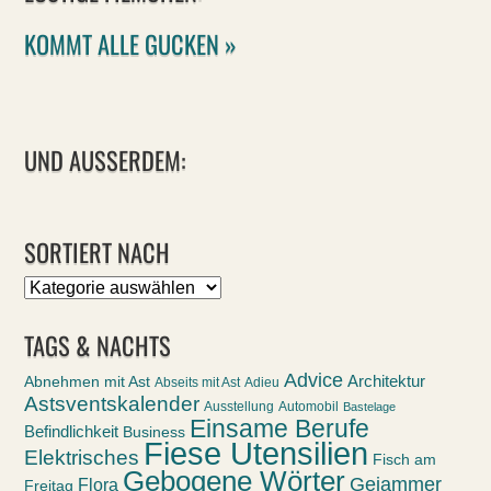
KOMMT ALLE GUCKEN »
UND AUSSERDEM:
SORTIERT NACH
Sortiert
nach
TAGS & NACHTS
Advice
Abnehmen mit Ast
Architektur
Abseits mit Ast
Adieu
Astsventskalender
Ausstellung
Automobil
Bastelage
Einsame Berufe
Befindlichkeit
Business
Fiese Utensilien
Elektrisches
Fisch am
Gebogene Wörter
Gejammer
Flora
Freitag