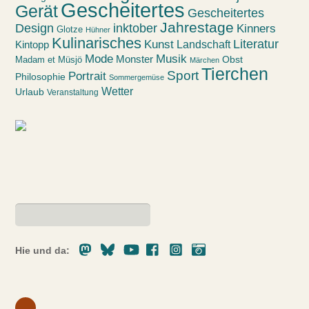
Gescheitertes
Gerät
Gescheitertes
Jahrestage
Design
inktober
Kinners
Glotze
Hühner
Kulinarisches
Kunst
Literatur
Landschaft
Kintopp
Mode
Musik
Monster
Obst
Madam et Müsjö
Märchen
Tierchen
Sport
Portrait
Philosophie
Sommergemüse
Wetter
Urlaub
Veranstaltung
Mastodon
Bluesky
Youtube
Facebook
Instagram
Pixelfed
Hie und da: