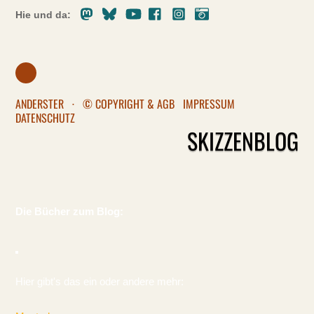
Mastodon
Bluesky
Youtube
Facebook
Instagram
Pixelfed
Hie und da:
ANDERSTER
·
© COPYRIGHT & AGB
IMPRESSUM
DATENSCHUTZ
SKIZZENBLOG
Die Bücher zum Blog:
Hier gibt's das ein oder andere mehr: