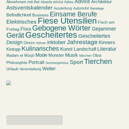
Advice
Abnehmen mit Ast
Architektur
Abseits mit Ast
Adieu
Astsventskalender
Ausstellung
Automobil
Bastelage
Einsame Berufe
Befindlichkeit
Business
Fiese Utensilien
Elektrisches
Fisch am
Gebogene Wörter
Gejammer
Flora
Freitag
Gescheitertes
Gerät
Gescheitertes
Jahrestage
Design
inktober
Kinners
Glotze
Hühner
Kulinarisches
Kunst
Literatur
Landschaft
Kintopp
Mode
Musik
Monster
Obst
Madam et Müsjö
Märchen
Tierchen
Sport
Portrait
Philosophie
Sommergemüse
Wetter
Urlaub
Veranstaltung