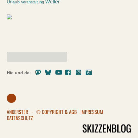
Wetter
Urlaub
Veranstaltung
Mastodon
Bluesky
Youtube
Facebook
Instagram
Pixelfed
Hie und da:
ANDERSTER
·
© COPYRIGHT & AGB
IMPRESSUM
DATENSCHUTZ
SKIZZENBLOG