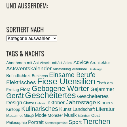
UND AUSSERDEM:
SORTIERT NACH
Sortiert
nach
TAGS & NACHTS
Advice
Abnehmen mit Ast
Architektur
Abseits mit Ast
Adieu
Astsventskalender
Ausstellung
Automobil
Bastelage
Einsame Berufe
Befindlichkeit
Business
Fiese Utensilien
Elektrisches
Fisch am
Gebogene Wörter
Gejammer
Flora
Freitag
Gescheitertes
Gerät
Gescheitertes
Jahrestage
Design
inktober
Kinners
Glotze
Hühner
Kulinarisches
Kunst
Literatur
Landschaft
Kintopp
Mode
Musik
Monster
Obst
Madam et Müsjö
Märchen
Tierchen
Sport
Portrait
Philosophie
Sommergemüse