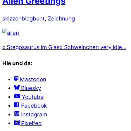
Alien Greetings
skizzenblog
bunt
,
Zeichnung
«
Stegosaurus im Glas
»
Schweinchen very idle…
Hie und da:
Mastodon
Bluesky
Youtube
Facebook
Instagram
Pixelfed