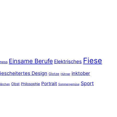
Fiese
Einsame Berufe
Elektrisches
iness
Gescheitertes Design
inktober
Glotze
Hühner
Sport
Portrait
Obst
Philosophie
ärchen
Sommergemüse