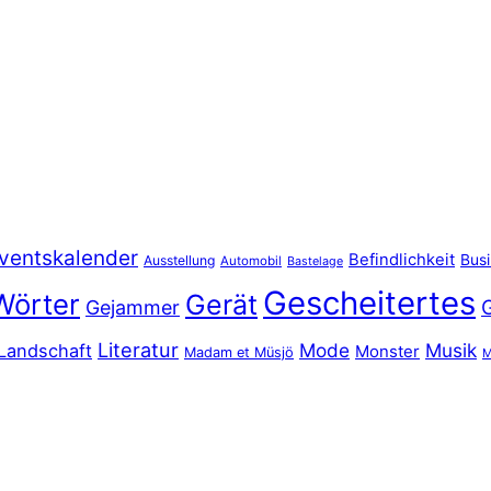
ventskalender
Befindlichkeit
Bus
Ausstellung
Automobil
Bastelage
Gescheitertes
Wörter
Gerät
Gejammer
Literatur
Mode
Musik
Landschaft
Monster
Madam et Müsjö
M