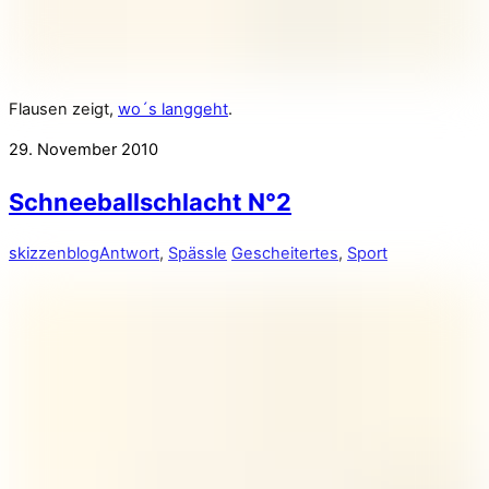
Flausen zeigt,
wo´s langgeht
.
29. November 2010
Schneeballschlacht N°2
skizzenblog
Antwort
,
Spässle
Gescheitertes
,
Sport