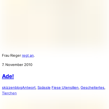
Frau Rieger
regt an
.
7. November 2010
Ade!
skizzenblog
Antwort
,
Spässle
Fiese Utensilien
,
Gescheitertes
,
Tierchen