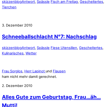
skizzenblog
Antwort
,
Spässle
Fisch am Freitag
,
Gescheitertes
,
Tierchen
3. Dezember 2010
Schneeballschlacht N°7: Nachschlag
skizzenblog
Antwort
,
Spässle
Fiese Utensilien
,
Gescheitertes
,
Kulinarisches
,
Wetter
Frau Sorglos
,
Herr Lapinot
und
Flausen
ham nicht mehr damit gerechnet.
2. Dezember 2010
Alles Gute zum Geburtstag, Frau…äh…
Mutti!