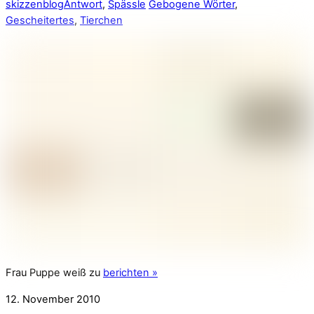
skizzenblog
Antwort
,
Spässle
Gebogene Wörter
,
Gescheitertes
,
Tierchen
Frau Puppe weiß zu
berichten »
12. November 2010