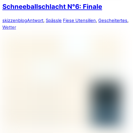
Schneeballschlacht N°6: Finale
skizzenblog
Antwort
,
Spässle
Fiese Utensilien
,
Gescheitertes
,
Wetter