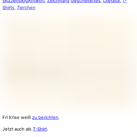
skizzenblog
Antwort
,
Zeichnung
Gescheitertes
,
Literatur
,
T-
Shirts
,
Tierchen
Frl Krise weiß
zu berichten
.
Jetzt auch als
T-Shirt
.