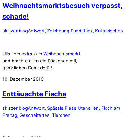
Weihnachtsmarktsbesuch verpasst,
schade!
skizzenblog
Antwort
,
Zeichnung
Fundstück
,
Kulinarisches
Ulla
kam
extra
zum
Weihnachtsmarkt
und brachte allen ein Päckchen mit,
ganz lieben Dank dafür!
10. Dezember 2010
Enttäuschte Fische
skizzenblog
Antwort
,
Spässle
Fiese Utensilien
,
Fisch am
Freitag
,
Gescheitertes
,
Tierchen