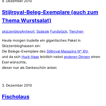
9. Dezember 2010
Stijlroyal-Beleg-Exemplare (auch zum
Thema Wurstsalat)
skizzenblog
Antwort
,
Spässle
Fundstück
,
Tierchen
Heute morgen trudelte ein gigantisches Paket in
Skizzenbloghausen ein:
Die Belege-Exemplare des
Stijlroyal Magazins N° XIV
,
und da sich
Huck Haas
letztlich nebst
anderen Dingen
einen
Esel wünschte,
dieser nun als Dankeschön anbei:
3. Dezember 2010
Fischolaus