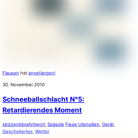
Flausen
hat
angefangen!
30. November 2010
Schneeballschlacht N°5:
Retardierendes Moment
skizzenblog
Antwort
,
Spässle
Fiese Utensilien
,
Gerät
,
Gescheitertes
,
Wetter