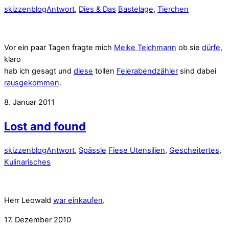
skizzenblog
Antwort
,
Dies & Das
Bastelage
,
Tierchen
Vor ein paar Tagen fragte mich
Meike Teichmann
ob sie
dürfe
,
klaro
hab ich gesagt und
diese
tollen
Feierabendzähler
sind dabei
rausgekommen
.
8. Januar 2011
Lost and found
skizzenblog
Antwort
,
Spässle
Fiese Utensilien
,
Gescheitertes
,
Kulinarisches
Herr Leowald
war einkaufen
.
17. Dezember 2010