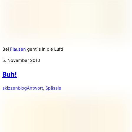
Bei
Flausen
geht´s in die Luft!
5. November 2010
Buh!
skizzenblog
Antwort
,
Spässle