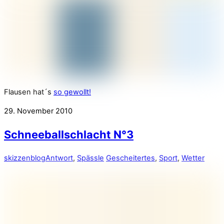
Flausen hat´s
so gewollt!
29. November 2010
Schneeballschlacht N°3
skizzenblog
Antwort
,
Spässle
Gescheitertes
,
Sport
,
Wetter