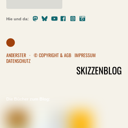
Mastodon
Bluesky
Youtube
Facebook
Instagram
Pixelfed
Hie und da:
ANDERSTER
·
© COPYRIGHT & AGB
IMPRESSUM
DATENSCHUTZ
SKIZZENBLOG
Die Bücher zum Blog: