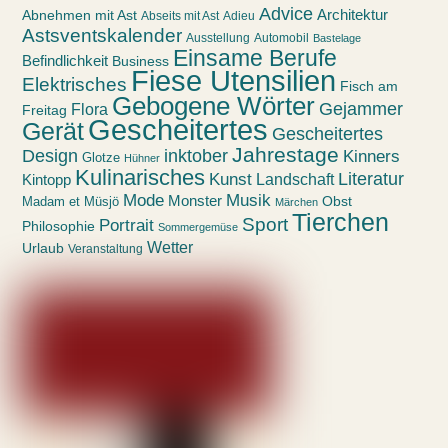
Advice
Abnehmen mit Ast
Architektur
Abseits mit Ast
Adieu
Astsventskalender
Ausstellung
Automobil
Bastelage
Einsame Berufe
Befindlichkeit
Business
Fiese Utensilien
Elektrisches
Fisch am
Gebogene Wörter
Gejammer
Flora
Freitag
Gescheitertes
Gerät
Gescheitertes
Jahrestage
Design
inktober
Kinners
Glotze
Hühner
Kulinarisches
Kunst
Literatur
Landschaft
Kintopp
Mode
Musik
Monster
Obst
Madam et Müsjö
Märchen
Tierchen
Sport
Portrait
Philosophie
Sommergemüse
Wetter
Urlaub
Veranstaltung