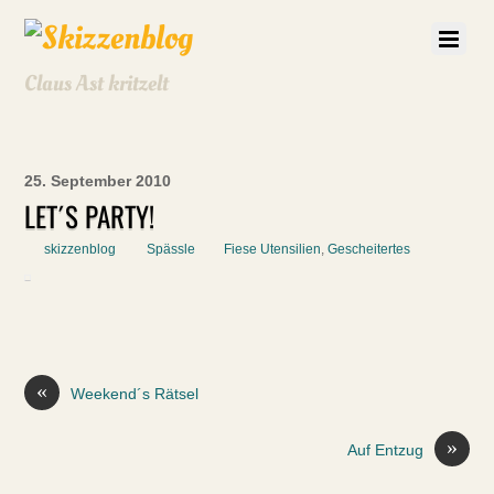
Claus Ast kritzelt
25. September 2010
LET´S PARTY!
skizzenblog
Spässle
Fiese Utensilien
,
Gescheitertes
«
Weekend´s Rätsel
»
Auf Entzug