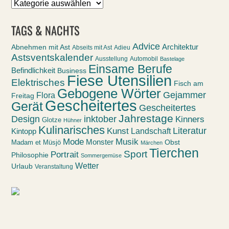
Sortiert
nach
TAGS & NACHTS
Advice
Abnehmen mit Ast
Architektur
Abseits mit Ast
Adieu
Astsventskalender
Ausstellung
Automobil
Bastelage
Einsame Berufe
Befindlichkeit
Business
Fiese Utensilien
Elektrisches
Fisch am
Gebogene Wörter
Gejammer
Flora
Freitag
Gescheitertes
Gerät
Gescheitertes
Jahrestage
Design
inktober
Kinners
Glotze
Hühner
Kulinarisches
Kunst
Literatur
Landschaft
Kintopp
Mode
Musik
Monster
Obst
Madam et Müsjö
Märchen
Tierchen
Sport
Portrait
Philosophie
Sommergemüse
Wetter
Urlaub
Veranstaltung