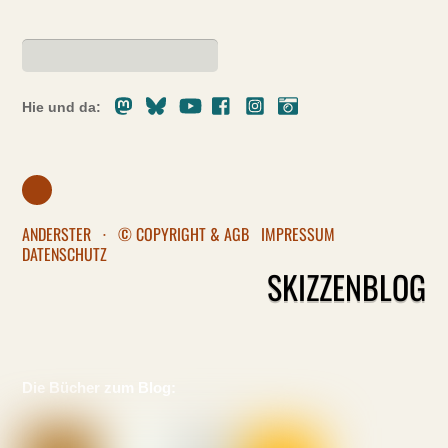
Mastodon
Bluesky
Youtube
Facebook
Instagram
Pixelfed
Hie und da:
ANDERSTER
·
© COPYRIGHT & AGB
IMPRESSUM
DATENSCHUTZ
SKIZZENBLOG
Die Bücher zum Blog: