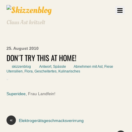
Claus Ast kritzelt
25. August 2010
DON´T TRY THIS AT HOME!
skizzenblog
Antwort
,
Spässle
Abnehmen mit Ast
,
Fiese
Utensilien
,
Flora
,
Gescheitertes
,
Kulinarisches
Superidee,
Frau Landfein!
«
Elektrogerätsgeschmacksverirrung